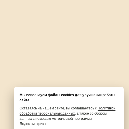
podoclinic62@mail.ru
Политика конфиденциальности
написать руководителю
Группа в ВК
Принимаем к оплате:
Сделано в:
Pushkin
Мы используем файлы cookies для улучшения работы
сайта.
Имеются противопоказания. Необходима консультация
Оставаясь на нашем сайте, вы соглашаетесь с
Политикой
специалиста.
обработки персональных данных
, а также со сбором
данных с помощью метрической программы
Яндекс.метрика